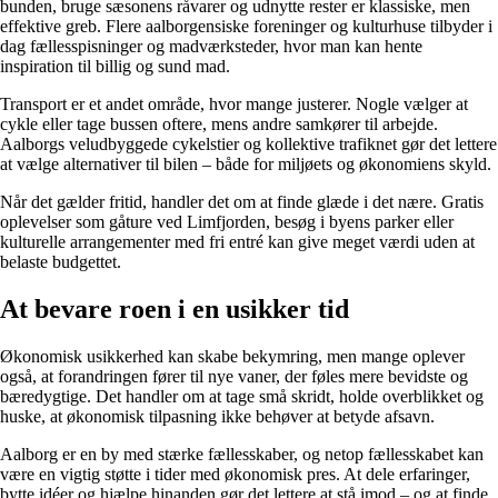
bunden, bruge sæsonens råvarer og udnytte rester er klassiske, men
effektive greb. Flere aalborgensiske foreninger og kulturhuse tilbyder i
dag fællesspisninger og madværksteder, hvor man kan hente
inspiration til billig og sund mad.
Transport er et andet område, hvor mange justerer. Nogle vælger at
cykle eller tage bussen oftere, mens andre samkører til arbejde.
Aalborgs veludbyggede cykelstier og kollektive trafiknet gør det lettere
at vælge alternativer til bilen – både for miljøets og økonomiens skyld.
Når det gælder fritid, handler det om at finde glæde i det nære. Gratis
oplevelser som gåture ved Limfjorden, besøg i byens parker eller
kulturelle arrangementer med fri entré kan give meget værdi uden at
belaste budgettet.
At bevare roen i en usikker tid
Økonomisk usikkerhed kan skabe bekymring, men mange oplever
også, at forandringen fører til nye vaner, der føles mere bevidste og
bæredygtige. Det handler om at tage små skridt, holde overblikket og
huske, at økonomisk tilpasning ikke behøver at betyde afsavn.
Aalborg er en by med stærke fællesskaber, og netop fællesskabet kan
være en vigtig støtte i tider med økonomisk pres. At dele erfaringer,
bytte idéer og hjælpe hinanden gør det lettere at stå imod – og at finde