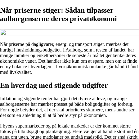
Når priserne stiger: Sådan tilpasser
aalborgenserne deres privatøkonomi
Når priserne på dagligvarer, energi og transport stiger, mærkes det
hurtigt i husholdningsbudgettet. I Aalborg, som i resten af landet, har
mange familier og enkeltpersoner de seneste år måttet gentænke deres
økonomiske vaner. Det handler ikke kun om at spare, men om at finde
en ny balance i hverdagen – hvor økonomisk omtanke går hånd i hånd
med livskvalitet.
En hverdag med stigende udgifter
Inflation og stigende renter har gjort det dyrere at leve, og mange
aalborgenserne har mærket presset på både boligudgifter og forbrug.
For nogle betyder det, at der skal prioriteres skarpere, mens andre ser
det som en anledning til at få bedre styr på økonomien.
I byens supermarkeder og på lokale markeder er der kommet større
fokus på tilbudsjagt og planlægning. Flere vælger at handle stort ind én
gang om ugen, bruge madplaner og undgå madspild. Det er små skridt,