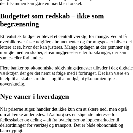
der tilsammen kan gøre en mærkbar forskel.
Budgettet som redskab – ikke som
begrænsning
Et realistisk budget er blevet et centralt værktøj for mange. Ved at få
overblik over faste udgifter, abonnementer og forbrugsposter bliver det
lettere at se, hvor der kan justeres. Mange opdager, at der gemmer sig
ubrugte medlemskaber, streamingtjenester eller forsikringer, der kan
samles eller forhandles.
Flere banker og økonomiske rådgivningstjenester tilbyder i dag digitale
værktøjer, der gør det nemt at følge med i forbruget. Det kan være en
hjælp til at skabe struktur – og til at undgå, at økonomien føles
uoverskuelig.
Nye vaner i hverdagen
Når priserne stiger, handler det ikke kun om at skære ned, men også
om at tænke anderledes. I Aalborg ses en stigende interesse for
fællesskaber og deling – alt fra byttebørser og loppemarkeder til
deleordninger for værktøj og transport. Det er både økonomisk og
bæredygtigt.