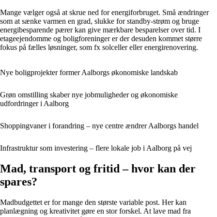
Mange vælger også at skrue ned for energiforbruget. Små ændringer
som at sænke varmen en grad, slukke for standby-strøm og bruge
energibesparende pærer kan give mærkbare besparelser over tid. I
etageejendomme og boligforeninger er der desuden kommet større
fokus på fælles løsninger, som fx solceller eller energirenovering.
Nye boligprojekter former Aalborgs økonomiske landskab
Grøn omstilling skaber nye jobmuligheder og økonomiske
udfordringer i Aalborg
Shoppingvaner i forandring – nye centre ændrer Aalborgs handel
Infrastruktur som investering – flere lokale job i Aalborg på vej
Mad, transport og fritid – hvor kan der
spares?
Madbudgettet er for mange den største variable post. Her kan
planlægning og kreativitet gøre en stor forskel. At lave mad fra